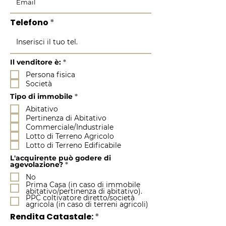
Telefono
O
Il venditore è:
*
b
Persona fisica
l
i
Società
g
a
O
Tipo di immobile
*
t
b
o
Abitativo
l
r
i
Pertinenza di Abitativo
i
g
Commerciale/Industriale
o
a
t
Lotto di Terreno Agricolo
o
Lotto di Terreno Edificabile
r
i
L'acquirente può godere di
o
O
agevolazione?
*
b
No
l
i
Prima Casa (in caso di immobile
g
abitativo/pertinenza di abitativo).
a
PPC coltivatore diretto/società
t
agricola (in caso di terreni agricoli)
o
Rendita Catastale:
r
i